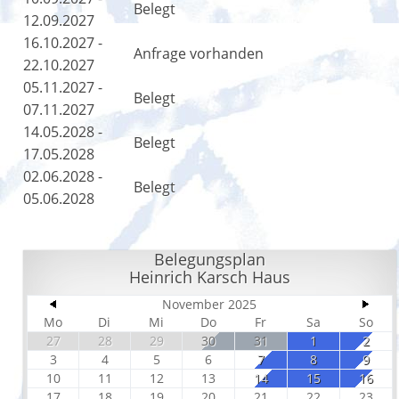
Belegt
12.09.2027
16.10.2027 -
Anfrage vorhanden
22.10.2027
05.11.2027 -
Belegt
07.11.2027
14.05.2028 -
Belegt
17.05.2028
02.06.2028 -
Belegt
05.06.2028
Belegungsplan
Heinrich Karsch Haus
November 2025
Mo
Di
Mi
Do
Fr
Sa
So
27
28
29
30
31
1
2
3
4
5
6
7
8
9
10
11
12
13
14
15
16
17
18
19
20
21
22
23