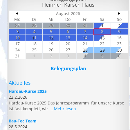
Heinrich Karsch Haus
August 2026
Mo
Di
Mi
Do
Fr
Sa
So
27
28
29
30
31
1
2
3
4
5
6
7
8
9
10
11
12
13
14
15
16
17
18
19
20
21
22
23
24
25
26
27
28
29
30
31
1
2
3
4
5
6
Belegungsplan
Aktuelles
Hardau-Kurse 2025
22.2.2026
Hardau-Kurse 2025 Das Jahresprogramm für unsere Kurse
ist fast komplett, wir ...
Mehr lesen
Bau-Tec Team
28.5.2024