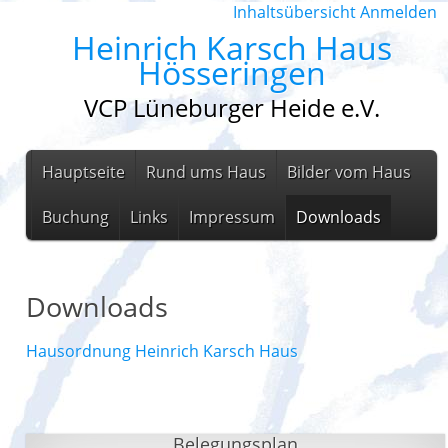
Inhaltsübersicht
Anmelden
Heinrich Karsch Haus
Hösseringen
VCP Lüneburger Heide e.V.
Hauptseite
Rund ums Haus
Bilder vom Haus
Buchung
Links
Impressum
Downloads
Downloads
Hausordnung Heinrich Karsch Haus
Belegungsplan