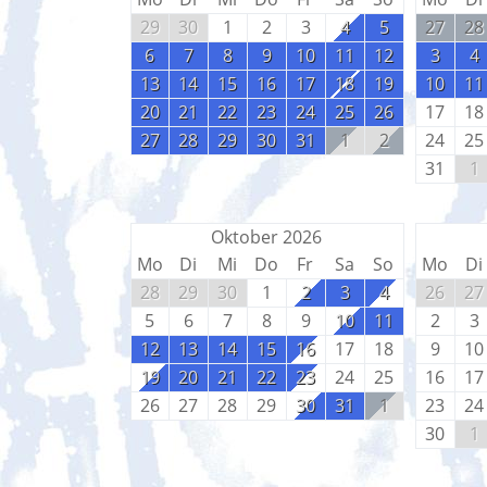
29
30
1
2
3
4
5
27
28
6
7
8
9
10
11
12
3
4
13
14
15
16
17
18
19
10
11
20
21
22
23
24
25
26
17
18
27
28
29
30
31
1
2
24
25
31
1
Oktober 2026
Mo
Di
Mi
Do
Fr
Sa
So
Mo
Di
28
29
30
1
2
3
4
26
27
5
6
7
8
9
10
11
2
3
12
13
14
15
16
17
18
9
10
19
20
21
22
23
24
25
16
17
26
27
28
29
30
31
1
23
24
30
1