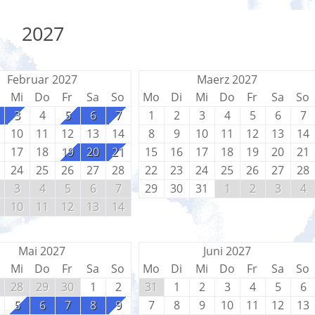
2027
Februar 2027
Maerz 2027
Mi
Do
Fr
Sa
So
Mo
Di
Mi
Do
Fr
Sa
So
3
4
5
6
7
1
2
3
4
5
6
7
10
11
12
13
14
8
9
10
11
12
13
14
17
18
19
20
21
15
16
17
18
19
20
21
24
25
26
27
28
22
23
24
25
26
27
28
3
4
5
6
7
29
30
31
1
2
3
4
10
11
12
13
14
Mai 2027
Juni 2027
Mi
Do
Fr
Sa
So
Mo
Di
Mi
Do
Fr
Sa
So
28
29
30
1
2
31
1
2
3
4
5
6
5
6
7
8
9
7
8
9
10
11
12
13