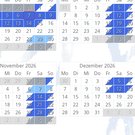
29
30
31
1
2
31
1
2
3
4
5
6
5
6
7
8
9
7
8
9
10
11
12
13
12
13
14
15
16
14
15
16
17
18
19
20
19
20
21
22
23
21
22
23
24
25
26
27
26
27
28
29
30
28
29
30
1
2
3
4
2
3
4
5
6
November 2026
Dezember 2026
Mi
Do
Fr
Sa
So
Mo
Di
Mi
Do
Fr
Sa
So
28
29
30
31
1
30
1
2
3
4
5
6
4
5
6
7
8
7
8
9
10
11
12
13
11
12
13
14
15
14
15
16
17
18
19
20
18
19
20
21
22
21
22
23
24
25
26
27
25
26
27
28
29
28
29
30
31
1
2
3
2
3
4
5
6