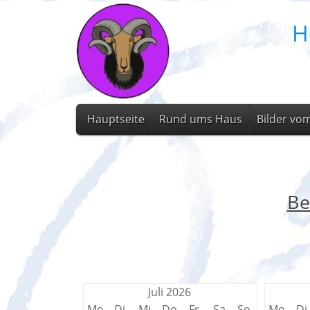
H
Hauptseite
Rund ums Haus
Bilder vo
Be
Juli 2026
Mo
Di
Mi
Do
Fr
Sa
So
Mo
Di