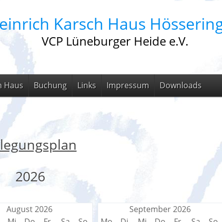
einrich Karsch Haus Hösserin
VCP Lüneburger Heide e.V.
m Haus
Buchung
Links
Impressum
Downloads
legungsplan
2026
August 2026
September 2026
Mi
Do
Fr
Sa
So
Mo
Di
Mi
Do
Fr
Sa
So