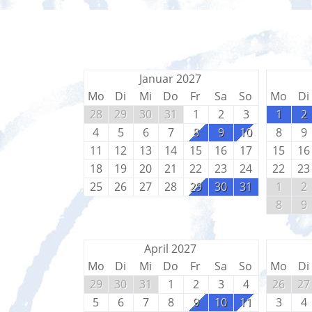
Januar 2027
Mo
Di
Mi
Do
Fr
Sa
So
Mo
Di
28
29
30
31
1
2
3
1
2
4
5
6
7
8
9
10
8
9
11
12
13
14
15
16
17
15
16
18
19
20
21
22
23
24
22
23
25
26
27
28
29
30
31
1
2
8
9
April 2027
Mo
Di
Mi
Do
Fr
Sa
So
Mo
Di
29
30
31
1
2
3
4
26
27
5
6
7
8
9
10
11
3
4