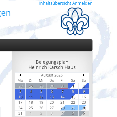
Inhaltsübersicht
Anmelden
gen
Belegungsplan
Heinrich Karsch Haus
August 2026
Mo
Di
Mi
Do
Fr
Sa
So
27
28
29
30
31
1
2
3
4
5
6
7
8
9
10
11
12
13
14
15
16
17
18
19
20
21
22
23
24
25
26
27
28
29
30
31
1
2
3
4
5
6