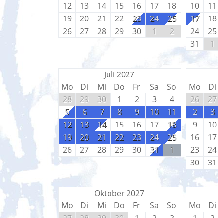
12
13
14
15
16
17
18
10
11
19
20
21
22
23
24
25
17
18
26
27
28
29
30
1
2
24
25
31
1
Juli 2027
Mo
Di
Mi
Do
Fr
Sa
So
Mo
Di
28
29
30
1
2
3
4
26
27
5
6
7
8
9
10
11
2
3
12
13
14
15
16
17
18
9
10
19
20
21
22
23
24
25
16
17
26
27
28
29
30
31
1
23
24
30
31
Oktober 2027
Mo
Di
Mi
Do
Fr
Sa
So
Mo
Di