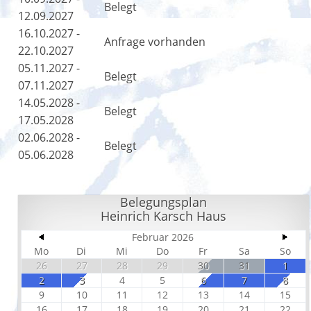
Belegt
12.09.2027
16.10.2027 -
Anfrage vorhanden
22.10.2027
05.11.2027 -
Belegt
07.11.2027
14.05.2028 -
Belegt
17.05.2028
02.06.2028 -
Belegt
05.06.2028
Belegungsplan
Heinrich Karsch Haus
Februar 2026
Mo
Di
Mi
Do
Fr
Sa
So
26
27
28
29
30
31
1
2
3
4
5
6
7
8
9
10
11
12
13
14
15
16
17
18
19
20
21
22