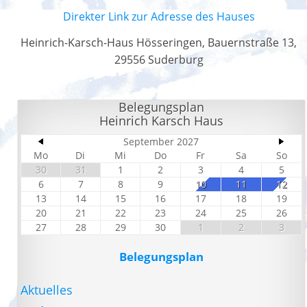
Direkter Link zur Adresse des Hauses
Heinrich-Karsch-Haus Hösseringen, Bauernstraße 13,
29556 Suderburg
Belegungsplan
Heinrich Karsch Haus
September 2027
Mo
Di
Mi
Do
Fr
Sa
So
30
31
1
2
3
4
5
6
7
8
9
10
11
12
13
14
15
16
17
18
19
20
21
22
23
24
25
26
27
28
29
30
1
2
3
Belegungsplan
Aktuelles