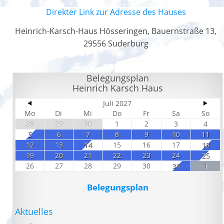
Direkter Link zur Adresse des Hauses
Heinrich-Karsch-Haus Hösseringen, Bauernstraße 13,
29556 Suderburg
Belegungsplan
Heinrich Karsch Haus
Juli 2027
Mo
Di
Mi
Do
Fr
Sa
So
28
29
30
1
2
3
4
5
6
7
8
9
10
11
12
13
14
15
16
17
18
19
20
21
22
23
24
25
26
27
28
29
30
31
1
Belegungsplan
Aktuelles