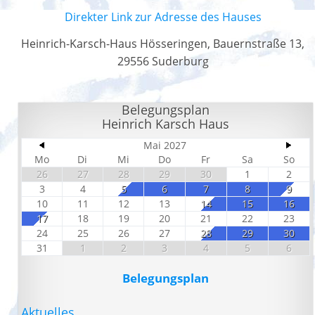
Direkter Link zur Adresse des Hauses
Heinrich-Karsch-Haus Hösseringen, Bauernstraße 13,
29556 Suderburg
Belegungsplan
Heinrich Karsch Haus
Mai 2027
Mo
Di
Mi
Do
Fr
Sa
So
26
27
28
29
30
1
2
3
4
5
6
7
8
9
10
11
12
13
14
15
16
17
18
19
20
21
22
23
24
25
26
27
28
29
30
31
1
2
3
4
5
6
Belegungsplan
Aktuelles