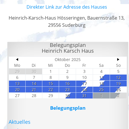
Direkter Link zur Adresse des Hauses
Heinrich-Karsch-Haus Hösseringen, Bauernstraße 13,
29556 Suderburg
Belegungsplan
Heinrich Karsch Haus
Oktober 2025
Mo
Di
Mi
Do
Fr
Sa
So
29
30
1
2
3
4
5
6
7
8
9
10
11
12
13
14
15
16
17
18
19
20
21
22
23
24
25
26
27
28
29
30
31
1
2
Belegungsplan
Aktuelles